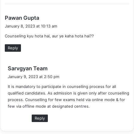
s
Pawan Gupta
a
January 8, 2023 at 10:13 am
y
Counseling kyu hota hai, aur ye kaha hota hai??
s
:
Reply
s
Sarvgyan Team
a
January 9, 2023 at 2:50 pm
y
It is mandatory to participate in counselling process for all
s
qualified candidates. As admission is given only after counselling
:
process. Counselling for few exams held via online mode & for
few via offline mode at designated centres.
Reply