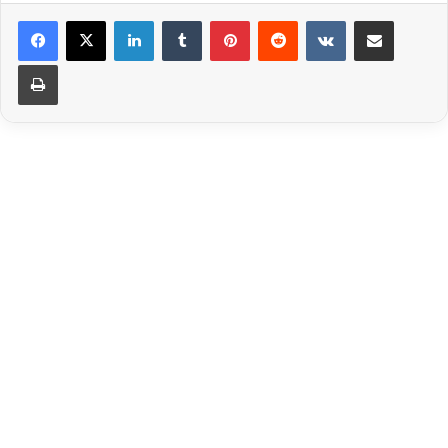
LinkedIn
Tumblr
Pinterest
Reddit
VKontakte
Share via Email
Print