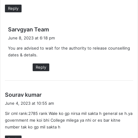
Reply
s
Sarvgyan Team
a
June 8, 2023 at 6:18 pm
y
You are advised to wait for the authority to release counselling
s
dates & details.
:
Reply
s
Sourav kumar
a
June 4, 2023 at 10:55 am
y
Sir cml rank:2785 rank Wale ko gp nirsa mil sakta h general se h.ya
s
government me koi bhi College milega ya nhi or es bar kitne
:
number tak ko gp mil sakta h