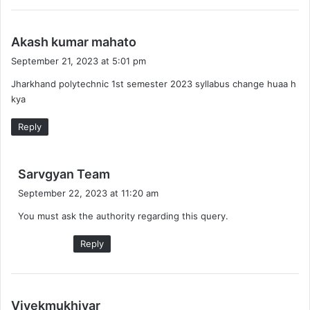
s
Akash kumar mahato
a
September 21, 2023 at 5:01 pm
y
Jharkhand polytechnic 1st semester 2023 syllabus change huaa h
s
kya
:
Reply
s
Sarvgyan Team
a
September 22, 2023 at 11:20 am
y
You must ask the authority regarding this query.
s
:
Reply
s
Vivekmukhiyar