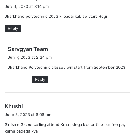
a
July 6, 2023 at 7:14 pm
y
Jharkhand polytechnic 2023 ki padai kab se start Hogi
s
:
Reply
s
Sarvgyan Team
a
July 7, 2023 at 2:24 pm
y
Jharkhand Polytechnic classes will start from September 2023.
s
:
Reply
s
Khushi
a
June 8, 2023 at 6:06 pm
y
Sir isme 3 councelling attend Krna pdega kya or tino bar fee pay
s
karna padega kya
: