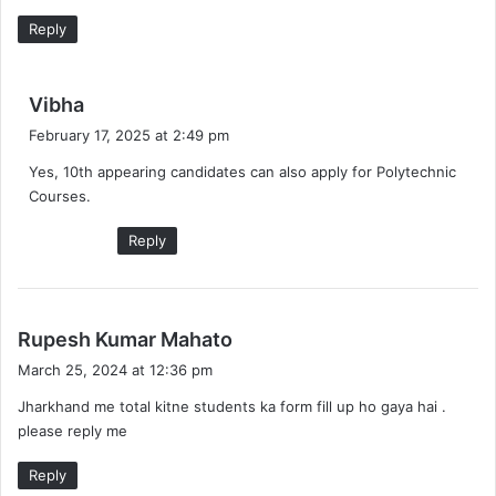
Reply
s
Vibha
a
February 17, 2025 at 2:49 pm
y
Yes, 10th appearing candidates can also apply for Polytechnic
s
Courses.
:
Reply
s
Rupesh Kumar Mahato
a
March 25, 2024 at 12:36 pm
y
Jharkhand me total kitne students ka form fill up ho gaya hai .
s
please reply me
:
Reply