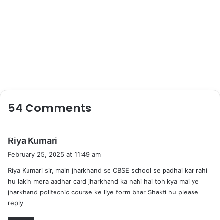
54 Comments
s
Riya Kumari
a
February 25, 2025 at 11:49 am
y
Riya Kumari sir, main jharkhand se CBSE school se padhai kar rahi
s
hu lakin mera aadhar card jharkhand ka nahi hai toh kya mai ye
:
jharkhand politecnic course ke liye form bhar Shakti hu please
reply