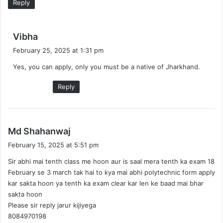
Reply
s
Vibha
a
February 25, 2025 at 1:31 pm
y
Yes, you can apply, only you must be a native of Jharkhand.
s
:
Reply
s
Md Shahanwaj
a
February 15, 2025 at 5:51 pm
y
Sir abhi mai tenth class me hoon aur is saal mera tenth ka exam 18
s
February se 3 march tak hai to kya mai abhi polytechnic form apply
:
kar sakta hoon ya tenth ka exam clear kar len ke baad mai bhar
sakta hoon
Please sir reply jarur kijiyega
8084970198