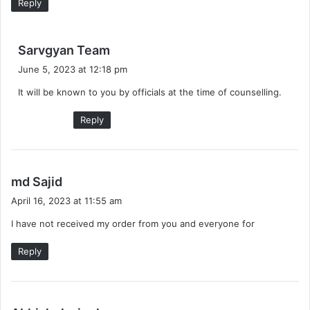
Reply
s
Sarvgyan Team
a
June 5, 2023 at 12:18 pm
y
It will be known to you by officials at the time of counselling.
s
:
Reply
s
md Sajid
a
April 16, 2023 at 11:55 am
y
I have not received my order from you and everyone for
s
:
Reply
s