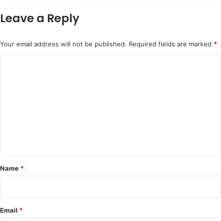
Leave a Reply
Your email address will not be published.
Required fields are marked
*
C
o
m
m
e
n
t
*
Name
*
Email
*