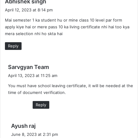
Abhishek singh
a
April 12, 2023 at 8:14 pm
y
Mai semester 1 ka student hu or mine class 10 level par form
s
apply kiye hai or mere pass 10 ka living certificate nhi hai too kya
:
mera selection nhi ho skta hai
Reply
s
Sarvgyan Team
a
April 13, 2023 at 11:25 am
y
You must have school leaving certificate, it will be needed at the
s
time of document verification.
:
Reply
s
Ayush raj
a
June 8, 2023 at 2:31 pm