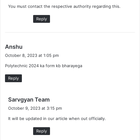
y
You must contact the respective authority regarding this.
s
:
Reply
s
Anshu
a
October 8, 2023 at 1:05 pm
y
Polytechnic 2024 ka form kb bharayega
s
:
Reply
s
Sarvgyan Team
a
October 9, 2023 at 3:15 pm
y
It will be updated in our article when out officially.
s
:
Reply