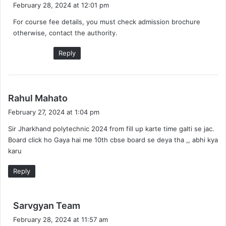
a
February 28, 2024 at 12:01 pm
y
For course fee details, you must check admission brochure
s
otherwise, contact the authority.
:
Reply
s
Rahul Mahato
a
February 27, 2024 at 1:04 pm
y
Sir Jharkhand polytechnic 2024 from fill up karte time galti se jac.
s
Board click ho Gaya hai me 10th cbse board se deya tha ,, abhi kya
:
karu
Reply
s
Sarvgyan Team
a
February 28, 2024 at 11:57 am