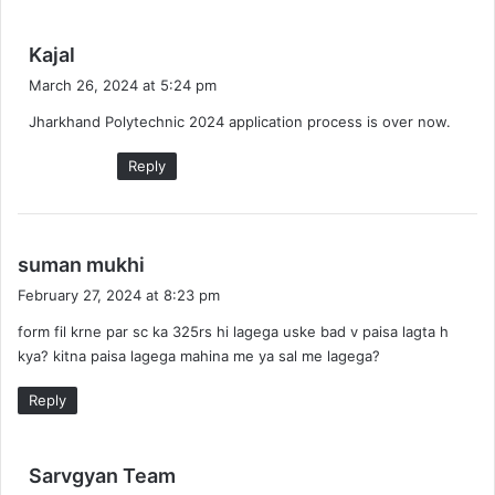
s
Kajal
a
March 26, 2024 at 5:24 pm
y
Jharkhand Polytechnic 2024 application process is over now.
s
:
Reply
s
suman mukhi
a
February 27, 2024 at 8:23 pm
y
form fil krne par sc ka 325rs hi lagega uske bad v paisa lagta h
s
kya? kitna paisa lagega mahina me ya sal me lagega?
:
Reply
s
Sarvgyan Team